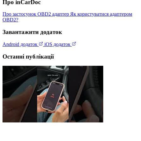
Про inCarDoc
Про застосунок
OBD2 адаптер
Як користуватися адаптером
OBD2?
Завантажити додаток
Android додаток
iOS додаток
Останні публікації