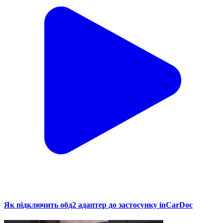
Як підключить обд2 адаптер до застосунку inCarDoc