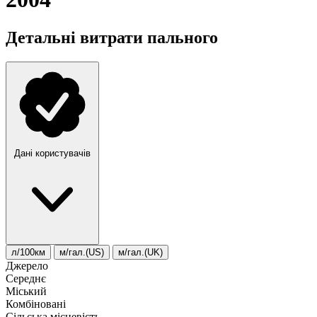
Детальні витрати пального
Дані користувачів
л/100км
м/гал.(US)
м/гал.(UK)
Джерело
Середнє
Міський
Комбіновані
Сільська місцевість