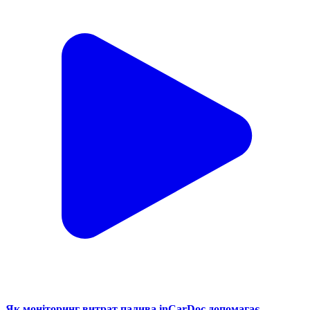
Як моніторинг витрат палива inCarDoc допомагає