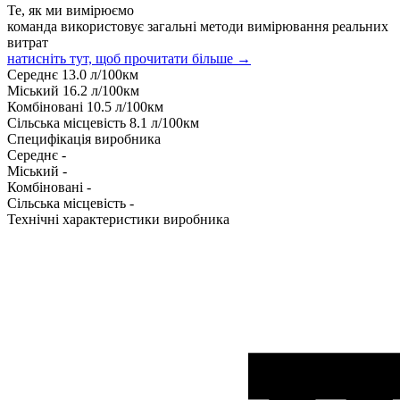
Те, як ми вимірюємо
команда використовує загальні методи вимірювання реальних
витрат
натисніть тут, щоб прочитати більше →
Середнє
13.0
л/100км
Міський
16.2
л/100км
Комбіновані
10.5
л/100км
Сільська місцевість
8.1
л/100км
Специфікація виробника
Середнє
-
Міський
-
Комбіновані
-
Сільська місцевість
-
Технічні характеристики виробника