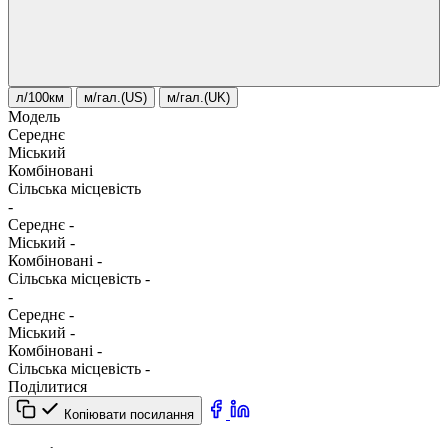
л/100км
м/гал.(US)
м/гал.(UK)
Модель
Середнє
Міський
Комбіновані
Сільська місцевість
-
Середнє
-
Міський
-
Комбіновані
-
Сільська місцевість
-
-
Середнє
-
Міський
-
Комбіновані
-
Сільська місцевість
-
Поділитися
Копіювати посилання