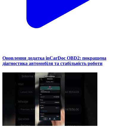
Оновлення додатка inCarDoc OBD2: покращена
діагностика автомобіля та стабільність роботи