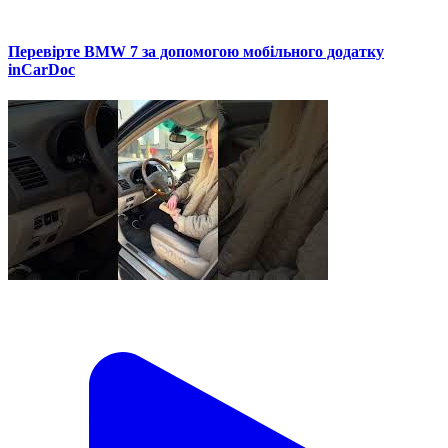
Перевірте BMW 7 за допомогою мобільного додатку
inCarDoc