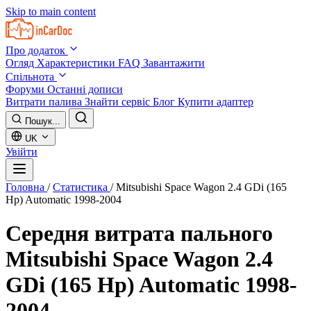
Skip to main content
Про додаток
Огляд
Характеристики
FAQ
Завантажити
Спільнота
Форуми
Останні дописи
Витрати палива
Знайти сервіс
Блог
Купити адаптер
Пошук...
UK
Увійти
Головна
/
Статистика
/
Mitsubishi Space Wagon 2.4 GDi (165
Hp) Automatic 1998-2004
Середня витрата пального
Mitsubishi Space Wagon 2.4
GDi (165 Hp) Automatic 1998-
2004