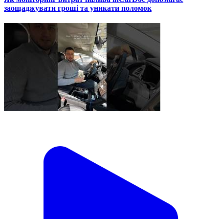
заощаджувати гроші та уникати поломок