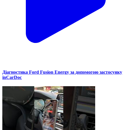
Діагностика Ford Fusion Energy за допомогою застосунку
inCarDoc