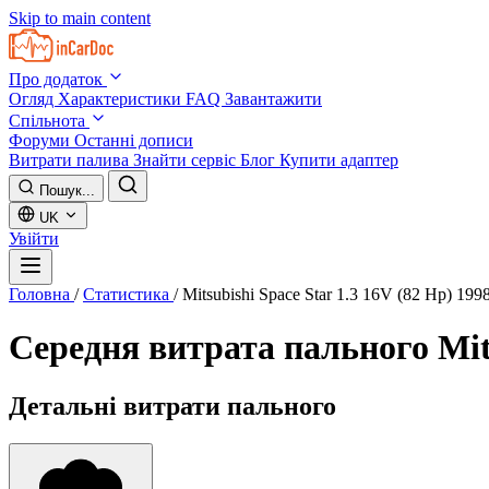
Skip to main content
Про додаток
Огляд
Характеристики
FAQ
Завантажити
Спільнота
Форуми
Останні дописи
Витрати палива
Знайти сервіс
Блог
Купити адаптер
Пошук...
UK
Увійти
Головна
/
Статистика
/
Mitsubishi Space Star 1.3 16V (82 Hp) 199
Середня витрата пального
Mit
Детальні витрати пального