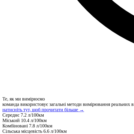
Те, як ми вимірюємо
команда використовує загальні методи вимірювання реальних в
натисніть тут, щоб прочитати більше →
Середнє
7.2
л/100км
Міський
10.4
л/100км
Комбіновані
7.8
л/100км
Сільська місцевість
6.6
л/100км