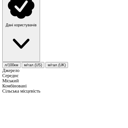
Дані користувачів
л/100км
м/гал.(US)
м/гал.(UK)
Джерело
Середнє
Міський
Комбіновані
Сільська місцевість