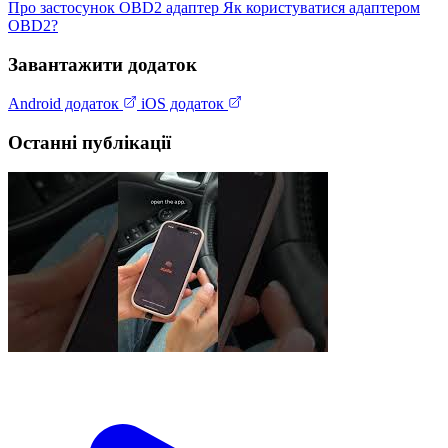
Про застосунок
OBD2 адаптер
Як користуватися адаптером
OBD2?
Завантажити додаток
Android додаток
iOS додаток
Останні публікації