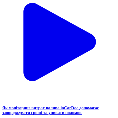
Як моніторинг витрат палива inCarDoc допомагає
заощаджувати гроші та уникати поломок