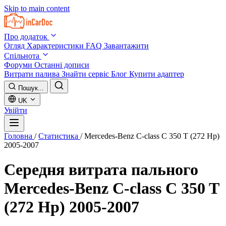
Skip to main content
Про додаток
Огляд
Характеристики
FAQ
Завантажити
Спільнота
Форуми
Останні дописи
Витрати палива
Знайти сервіс
Блог
Купити адаптер
Пошук...
UK
Увійти
Головна
/
Статистика
/
Mercedes-Benz C-class C 350 T (272 Hp)
2005-2007
Середня витрата пального
Mercedes-Benz C-class C 350 T
(272 Hp) 2005-2007