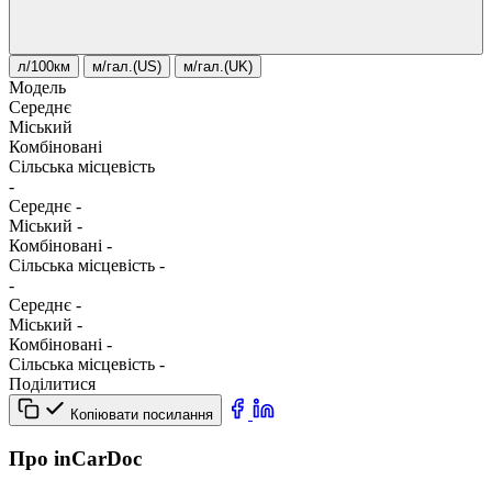
л/100км
м/гал.(US)
м/гал.(UK)
Модель
Середнє
Міський
Комбіновані
Сільська місцевість
-
Середнє
-
Міський
-
Комбіновані
-
Сільська місцевість
-
-
Середнє
-
Міський
-
Комбіновані
-
Сільська місцевість
-
Поділитися
Копіювати посилання
Про inCarDoc