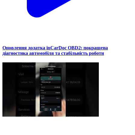
Оновлення додатка inCarDoc OBD2: покращена
діагностика автомобіля та стабільність роботи