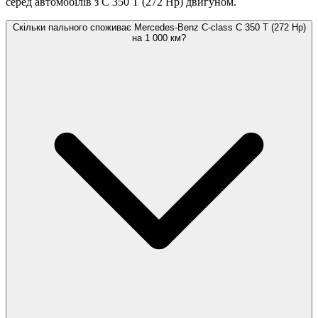
серед автомобілів з C 350 T (272 Hp) двигуном.
Скільки пального споживає Mercedes-Benz C-class C 350 T (272 Hp)
на 1 000 км?