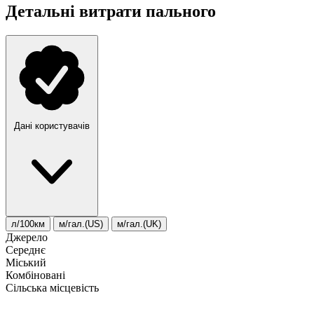
Детальні витрати пального
Дані користувачів
л/100км
м/гал.(US)
м/гал.(UK)
Джерело
Середнє
Міський
Комбіновані
Сільська місцевість