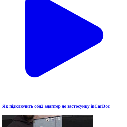
Як підключить обд2 адаптер до застосунку inCarDoc