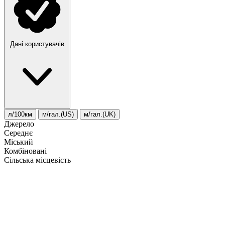
Дані користувачів
л/100км
м/гал.(US)
м/гал.(UK)
Джерело
Середнє
Міський
Комбіновані
Сільська місцевість