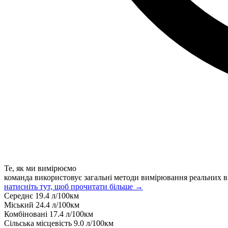
Те, як ми вимірюємо
команда використовує загальні методи вимірювання реальних в
натисніть тут, щоб прочитати більше →
Середнє
19.4
л/100км
Міський
24.4
л/100км
Комбіновані
17.4
л/100км
Сільська місцевість
9.0
л/100км