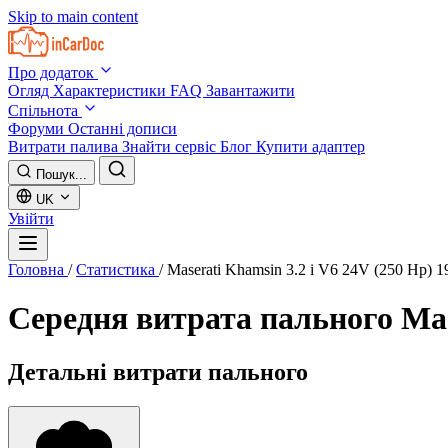
Skip to main content
Про додаток
Огляд
Характеристики
FAQ
Завантажити
Спільнота
Форуми
Останні дописи
Витрати палива
Знайти сервіс
Блог
Купити адаптер
Пошук...
UK
Увійти
Головна
/
Статистика
/
Maserati Khamsin 3.2 i V6 24V (250 Hp) 
Середня витрата пального
Mas
Детальні витрати пального