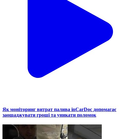
Як моніторинг витрат палива inCarDoc допомагає
заощаджувати гроші та уникати поломок