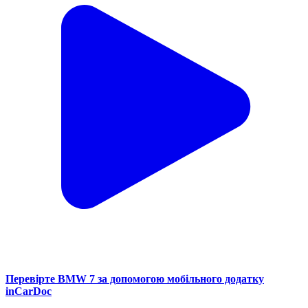
Перевірте BMW 7 за допомогою мобільного додатку
inCarDoc