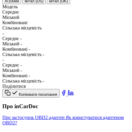
л/100км
м/гал.(US)
м/гал.(UK)
Модель
Середнє
Міський
Комбіновані
Сільська місцевість
-
Середнє
-
Міський
-
Комбіновані
-
Сільська місцевість
-
-
Середнє
-
Міський
-
Комбіновані
-
Сільська місцевість
-
Поділитися
Копіювати посилання
Про inCarDoc
Про застосунок
OBD2 адаптер
Як користуватися адаптером
OBD2?