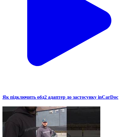
Як підключить обд2 адаптер до застосунку inCarDoc