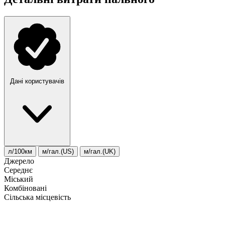
Дані користувачів
л/100км
м/гал.(US)
м/гал.(UK)
Джерело
Середнє
Міський
Комбіновані
Сільська місцевість