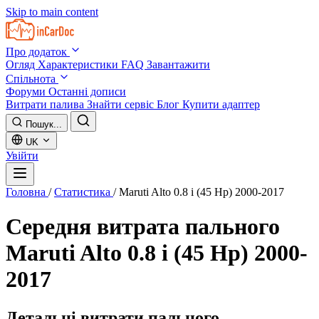
Skip to main content
Про додаток
Огляд
Характеристики
FAQ
Завантажити
Спільнота
Форуми
Останні дописи
Витрати палива
Знайти сервіс
Блог
Купити адаптер
Пошук...
UK
Увійти
Головна
/
Статистика
/
Maruti Alto 0.8 i (45 Hp) 2000-2017
Середня витрата пального
Maruti Alto 0.8 i (45 Hp) 2000-
2017
Детальні витрати пального