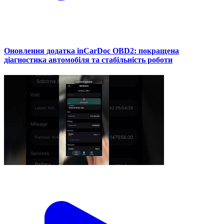
Оновлення додатка inCarDoc OBD2: покращена
діагностика автомобіля та стабільність роботи