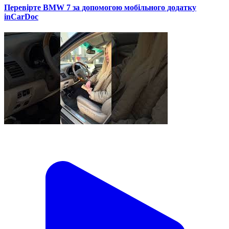
Перевірте BMW 7 за допомогою мобільного додатку
inCarDoc