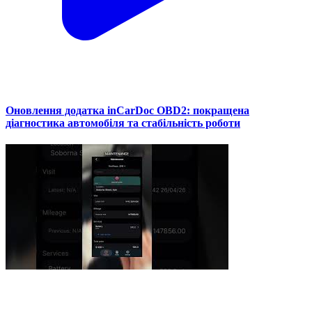
Оновлення додатка inCarDoc OBD2: покращена
діагностика автомобіля та стабільність роботи