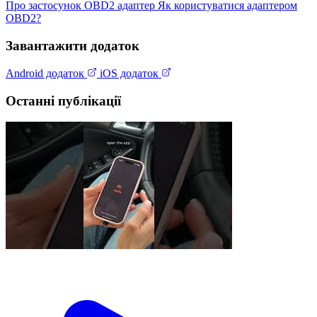
Про застосунок
OBD2 адаптер
Як користуватися адаптером
OBD2?
Завантажити додаток
Android додаток
iOS додаток
Останні публікації