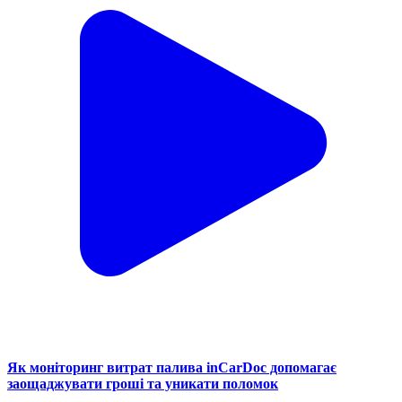
Як моніторинг витрат палива inCarDoc допомагає
заощаджувати гроші та уникати поломок