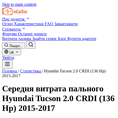
Skip to main content
Про додаток
Огляд
Характеристики
FAQ
Завантажити
Спільнота
Форуми
Останні дописи
Витрати палива
Знайти сервіс
Блог
Купити адаптер
Пошук...
UK
Увійти
Головна
/
Статистика
/
Hyundai Tucson 2.0 CRDI (136 Hp)
2015-2017
Середня витрата пального
Hyundai Tucson 2.0 CRDI (136
Hp) 2015-2017