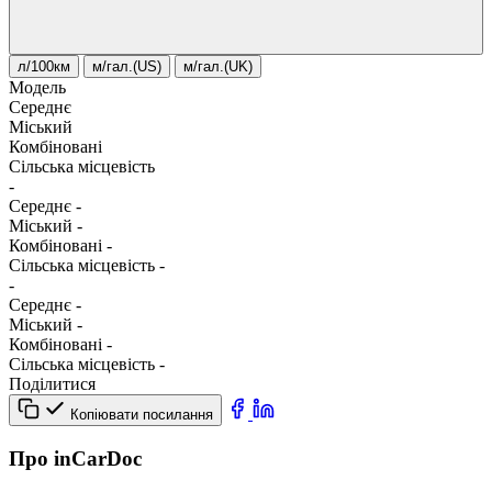
л/100км
м/гал.(US)
м/гал.(UK)
Модель
Середнє
Міський
Комбіновані
Сільська місцевість
-
Середнє
-
Міський
-
Комбіновані
-
Сільська місцевість
-
-
Середнє
-
Міський
-
Комбіновані
-
Сільська місцевість
-
Поділитися
Копіювати посилання
Про inCarDoc