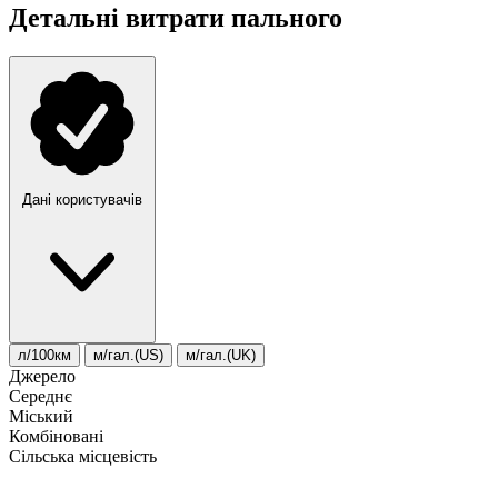
Детальні витрати пального
Дані користувачів
л/100км
м/гал.(US)
м/гал.(UK)
Джерело
Середнє
Міський
Комбіновані
Сільська місцевість