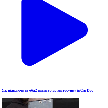
Як підключить обд2 адаптер до застосунку inCarDoc