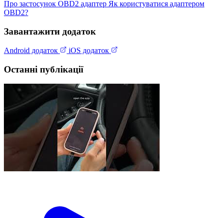
Про застосунок
OBD2 адаптер
Як користуватися адаптером
OBD2?
Завантажити додаток
Android додаток
iOS додаток
Останні публікації