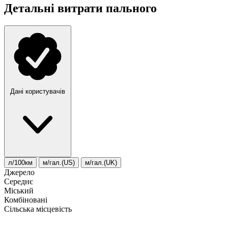
Детальні витрати пального
Дані користувачів
л/100км
м/гал.(US)
м/гал.(UK)
Джерело
Середнє
Міський
Комбіновані
Сільська місцевість