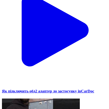
Як підключить обд2 адаптер до застосунку inCarDoc