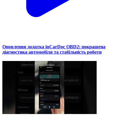
Оновлення додатка inCarDoc OBD2: покращена
діагностика автомобіля та стабільність роботи