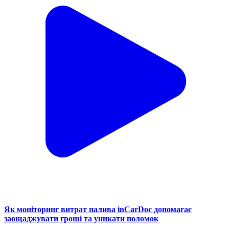
Як моніторинг витрат палива inCarDoc допомагає
заощаджувати гроші та уникати поломок