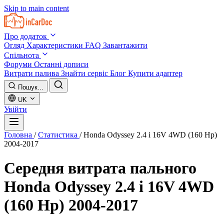
Skip to main content
Про додаток
Огляд
Характеристики
FAQ
Завантажити
Спільнота
Форуми
Останні дописи
Витрати палива
Знайти сервіс
Блог
Купити адаптер
Пошук...
UK
Увійти
Головна
/
Статистика
/
Honda Odyssey 2.4 i 16V 4WD (160 Hp)
2004-2017
Середня витрата пального
Honda Odyssey 2.4 i 16V 4WD
(160 Hp) 2004-2017