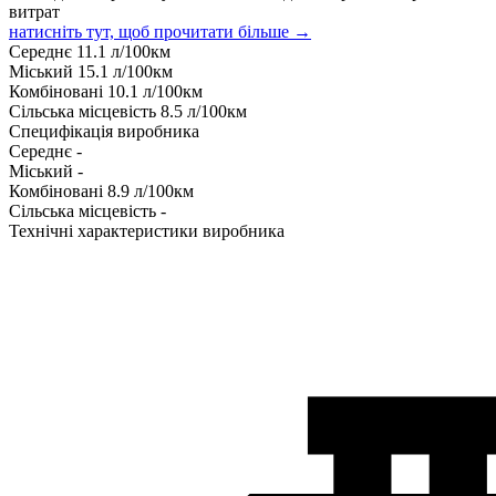
витрат
натисніть тут, щоб прочитати більше →
Середнє
11.1
л/100км
Міський
15.1
л/100км
Комбіновані
10.1
л/100км
Сільська місцевість
8.5
л/100км
Специфікація виробника
Середнє
-
Міський
-
Комбіновані
8.9
л/100км
Сільська місцевість
-
Технічні характеристики виробника