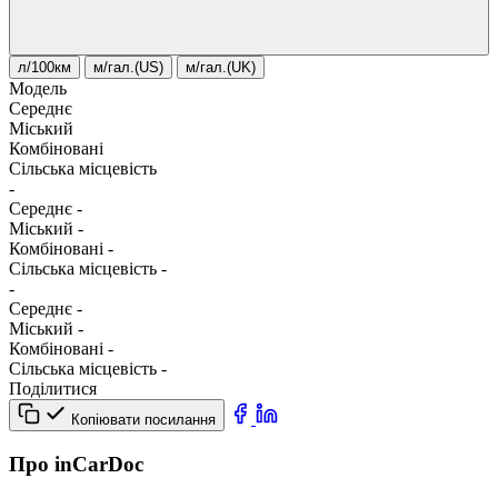
л/100км
м/гал.(US)
м/гал.(UK)
Модель
Середнє
Міський
Комбіновані
Сільська місцевість
-
Середнє
-
Міський
-
Комбіновані
-
Сільська місцевість
-
-
Середнє
-
Міський
-
Комбіновані
-
Сільська місцевість
-
Поділитися
Копіювати посилання
Про inCarDoc