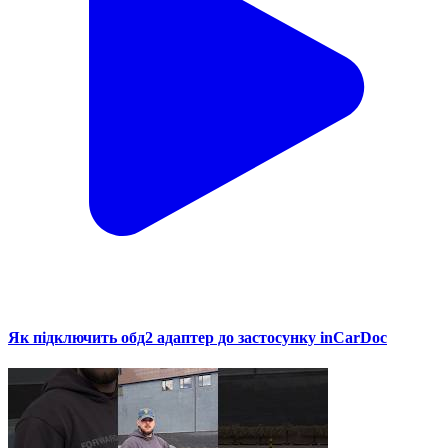
Як підключить обд2 адаптер до застосунку inCarDoc