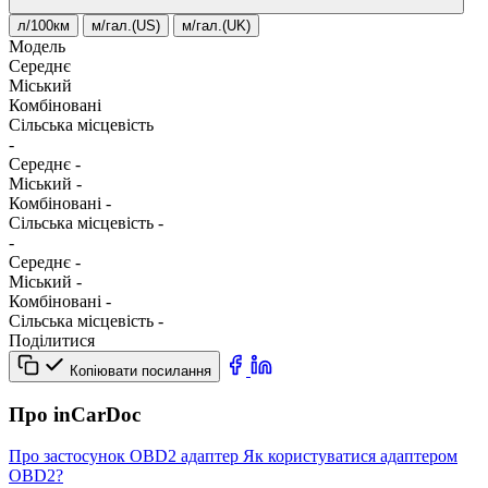
л/100км
м/гал.(US)
м/гал.(UK)
Модель
Середнє
Міський
Комбіновані
Сільська місцевість
-
Середнє
-
Міський
-
Комбіновані
-
Сільська місцевість
-
-
Середнє
-
Міський
-
Комбіновані
-
Сільська місцевість
-
Поділитися
Копіювати посилання
Про inCarDoc
Про застосунок
OBD2 адаптер
Як користуватися адаптером
OBD2?