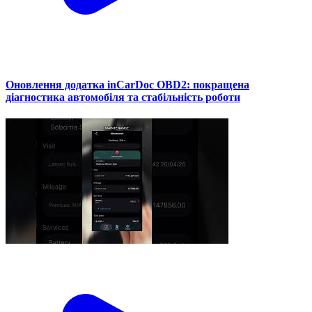
Оновлення додатка inCarDoc OBD2: покращена
діагностика автомобіля та стабільність роботи