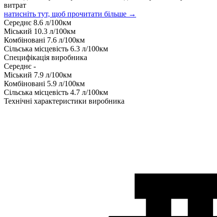
витрат
натисніть тут, щоб прочитати більше →
Середнє
8.6
л/100км
Міський
10.3
л/100км
Комбіновані
7.6
л/100км
Сільська місцевість
6.3
л/100км
Специфікація виробника
Середнє
-
Міський
7.9
л/100км
Комбіновані
5.9
л/100км
Сільська місцевість
4.7
л/100км
Технічні характеристики виробника