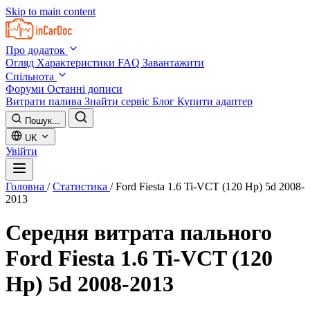
Skip to main content
Про додаток
Огляд
Характеристики
FAQ
Завантажити
Спільнота
Форуми
Останні дописи
Витрати палива
Знайти сервіс
Блог
Купити адаптер
Пошук...
UK
Увійти
Головна
/
Статистика
/
Ford Fiesta 1.6 Ti-VCT (120 Hp) 5d 2008-
2013
Середня витрата пального
Ford Fiesta 1.6 Ti-VCT (120
Hp) 5d 2008-2013