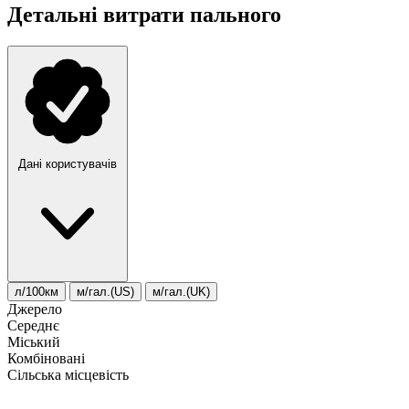
Детальні витрати пального
Дані користувачів
л/100км
м/гал.(US)
м/гал.(UK)
Джерело
Середнє
Міський
Комбіновані
Сільська місцевість