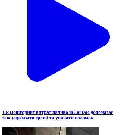
Як моніторинг витрат палива inCarDoc допомагає
заощаджувати гроші та уникати поломок