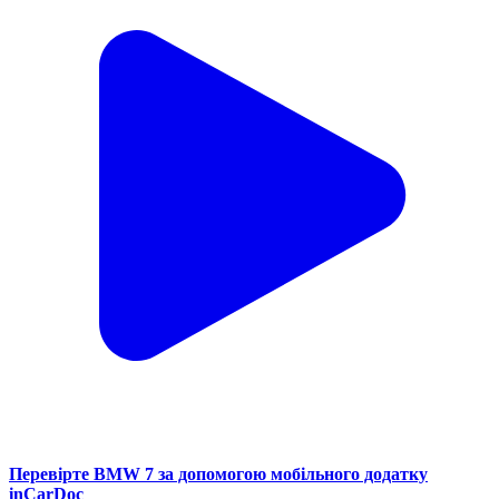
Перевірте BMW 7 за допомогою мобільного додатку
inCarDoc