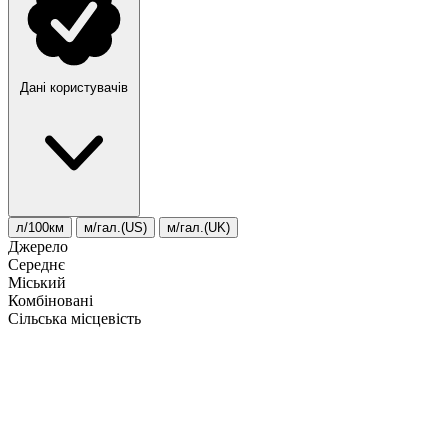
Дані користувачів
л/100км
м/гал.(US)
м/гал.(UK)
Джерело
Середнє
Міський
Комбіновані
Сільська місцевість