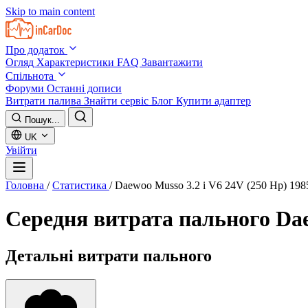
Skip to main content
Про додаток
Огляд
Характеристики
FAQ
Завантажити
Спільнота
Форуми
Останні дописи
Витрати палива
Знайти сервіс
Блог
Купити адаптер
Пошук...
UK
Увійти
Головна
/
Статистика
/
Daewoo Musso 3.2 i V6 24V (250 Hp) 198
Середня витрата пального
Dae
Детальні витрати пального