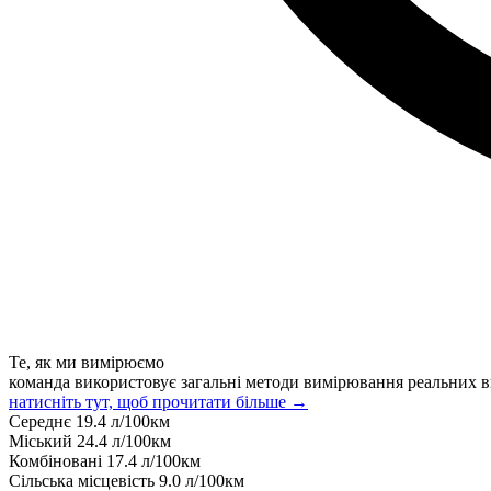
Те, як ми вимірюємо
команда використовує загальні методи вимірювання реальних в
натисніть тут, щоб прочитати більше →
Середнє
19.4
л/100км
Міський
24.4
л/100км
Комбіновані
17.4
л/100км
Сільська місцевість
9.0
л/100км