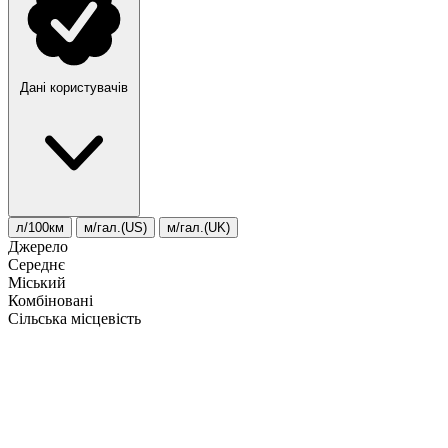
Дані користувачів
л/100км
м/гал.(US)
м/гал.(UK)
Джерело
Середнє
Міський
Комбіновані
Сільська місцевість