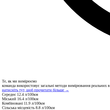
Те, як ми вимірюємо
команда використовує загальні методи вимірювання реальних в
натисніть тут, щоб прочитати більше →
Середнє
12.4
л/100км
Міський
16.4
л/100км
Комбіновані
11.9
л/100км
Сільська місцевість
8.8
л/100км