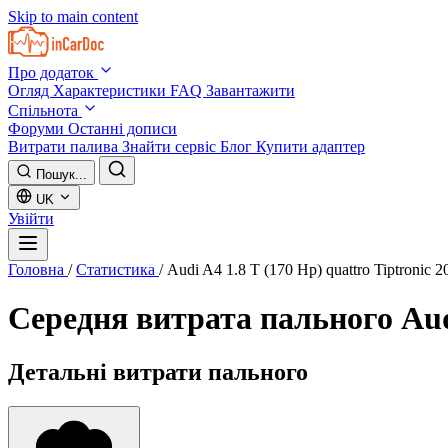
Skip to main content
Про додаток
Огляд
Характеристики
FAQ
Завантажити
Спільнота
Форуми
Останні дописи
Витрати палива
Знайти сервіс
Блог
Купити адаптер
Пошук...
UK
Увійти
Головна
/
Статистика
/
Audi A4 1.8 T (170 Hp) quattro Tiptronic 
Середня витрата пального
Aud
Детальні витрати пального