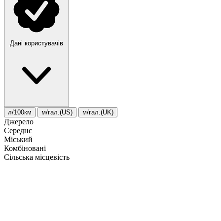
Дані користувачів
л/100км
м/гал.(US)
м/гал.(UK)
Джерело
Середнє
Міський
Комбіновані
Сільська місцевість