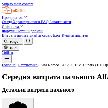
Skip to main content
Про додаток
Огляд
Характеристики
FAQ
Завантажити
Спільнота
Форуми
Останні дописи
Витрати палива
Знайти сервіс
Блог
Купити адаптер
Пошук...
UK
Увійти
Головна
/
Статистика
/
Alfa Romeo 147 2.0 i 16V T.Spark (150 Hp
Середня витрата пального
Alf
Детальні витрати пального