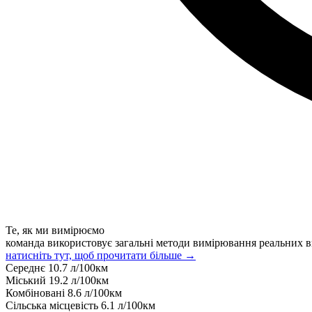
Те, як ми вимірюємо
команда використовує загальні методи вимірювання реальних в
натисніть тут, щоб прочитати більше →
Середнє
10.7
л/100км
Міський
19.2
л/100км
Комбіновані
8.6
л/100км
Сільська місцевість
6.1
л/100км