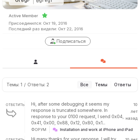
GregF
@gregf
Active Member
Присоединился: Окт 19, 2016
Последний раз видели: Окт 22, 2016
Подписаться
Темы: 1
/
Ответы: 2
Все
Темы
Ответы
Hi, after some debugging it seems my
10
ОТВЕТИТЬ
response is truncated somewhere. In
лет
response to your 0100 request, I send 0x04,
назад
0x41, 0x00, 0x88, 0x12, 0x80, 0x1...
ФОРУМ
Installation and work at iPhone and iPad
Hi many thanks for your reponse, I will try
10 лет
ОТВЕТИТЬ