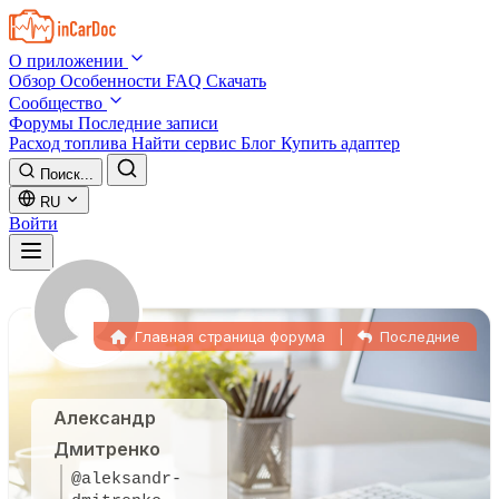
Skip to main content
О приложении
Обзор
Особенности
FAQ
Скачать
Сообщество
Форумы
Последние записи
Расход топлива
Найти сервис
Блог
Купить адаптер
Поиск...
RU
Войти
Главная страница форума
|
Последние
Александр
Дмитренко
@aleksandr-