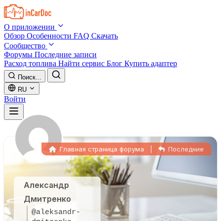
Skip to main content
О приложении
Обзор
Особенности
FAQ
Скачать
Сообщество
Форумы
Последние записи
Расход топлива
Найти сервис
Блог
Купить адаптер
Поиск...
RU
Войти
Главная страница форума
|
Последние
Александр
Дмитренко
@aleksandr-