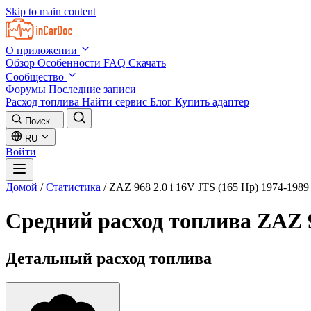
Skip to main content
О приложении
Обзор
Особенности
FAQ
Скачать
Сообщество
Форумы
Последние записи
Расход топлива
Найти сервис
Блог
Купить адаптер
Поиск...
RU
Войти
Домой
/
Статистика
/
ZAZ 968 2.0 i 16V JTS (165 Hp) 1974-1989
Средний расход топлива
ZAZ 9
Детальный расход топлива