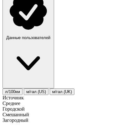
Данные пользователей
л/100км
м/гал.(US)
м/гал.(UK)
Источник
Среднее
Городской
Смешанный
Загородный