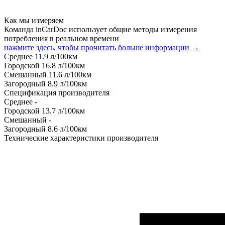
Как мы измеряем
Команда inCarDoc использует общие методы измерения
потребления в реальном времени
нажмите здесь, чтобы прочитать больше информации →
Среднее
11.9
л/100км
Городской
16.8
л/100км
Смешанный
11.6
л/100км
Загородный
8.9
л/100км
Спецификация производителя
Среднее
-
Городской
13.7
л/100км
Смешанный
-
Загородный
8.6
л/100км
Технические характеристики производителя