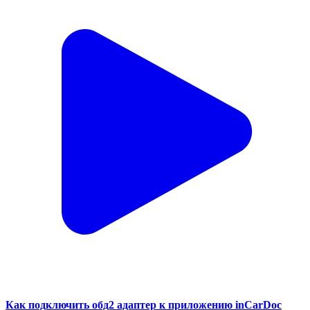
Как подключить обд2 адаптер к приложению inCarDoc