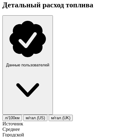
Детальный расход топлива
Данные пользователей
л/100км
м/гал.(US)
м/гал.(UK)
Источник
Среднее
Городской