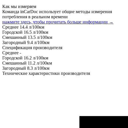
Как мы измеряем
Команда inCarDoc использует общие методы измерения
потребления в реальном времени
нажмите здесь, чтобы прочитать больше информации →
Среднее
14.4
л/100км
Городской
16.5
л/100км
Смешанный
13.5
л/100км
Загородный
9.4
л/100км
Спецификация производителя
Среднее
-
Городской
16.2
л/100км
Смешанный
11.2
л/100км
Загородный
8.3
л/100км
Технические характеристики производителя