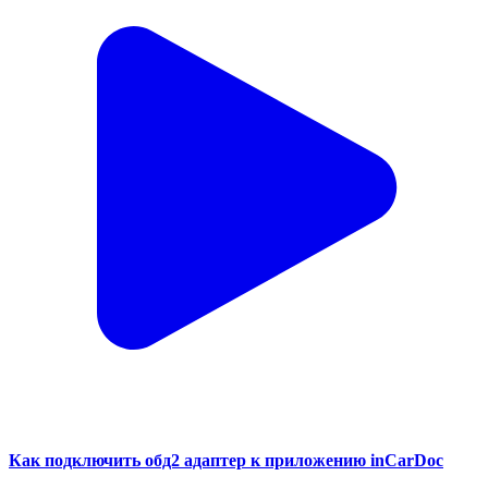
Как подключить обд2 адаптер к приложению inCarDoc