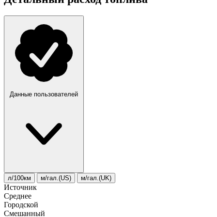
Данные пользователей
л/100км
м/гал.(US)
м/гал.(UK)
Источник
Среднее
Городской
Смешанный