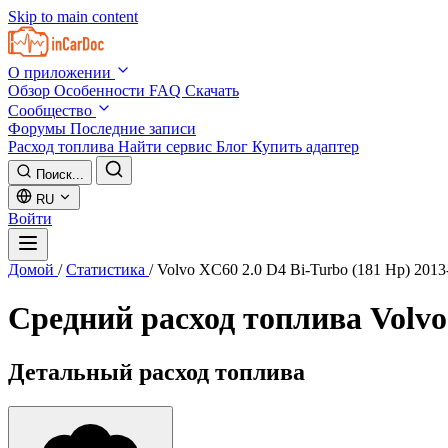
Skip to main content
О приложении
Обзор
Особенности
FAQ
Скачать
Сообщество
Форумы
Последние записи
Расход топлива
Найти сервис
Блог
Купить адаптер
Поиск...
RU
Войти
Домой
/
Статистика
/
Volvo XC60 2.0 D4 Bi-Turbo (181 Hp) 2013
Средний расход топлива
Volvo
Детальный расход топлива