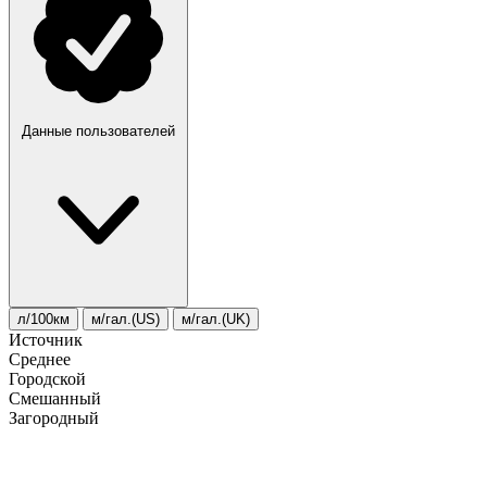
Данные пользователей
л/100км
м/гал.(US)
м/гал.(UK)
Источник
Среднее
Городской
Смешанный
Загородный