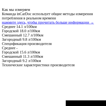
Как мы измеряем
Команда inCarDoc использует общие методы измерения
потребления в реальном времени
нажмите здесь, чтобы прочитать больше информации →
Среднее
14.1
л/100км
Городской
18.0
л/100км
Смешанный
12.7
л/100км
Загородный
9.8
л/100км
Спецификация производителя
Среднее
-
Городской
15.6
л/100км
Смешанный
11.3
л/100км
Загородный
9.2
л/100км
Технические характеристики производителя