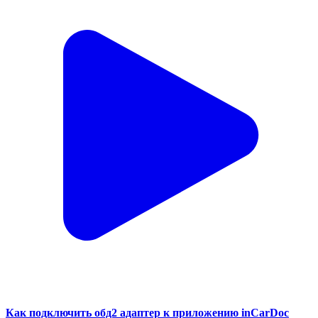
Как подключить обд2 адаптер к приложению inCarDoc