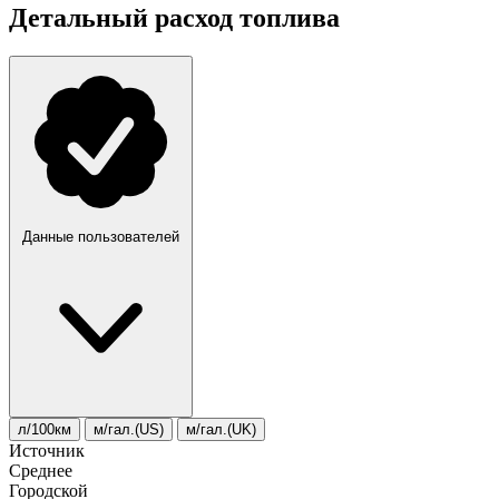
Детальный расход топлива
Данные пользователей
л/100км
м/гал.(US)
м/гал.(UK)
Источник
Среднее
Городской