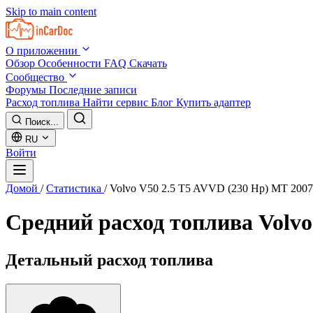
Skip to main content
О приложении
Обзор
Особенности
FAQ
Скачать
Сообщество
Форумы
Последние записи
Расход топлива
Найти сервис
Блог
Купить адаптер
Поиск...
RU
Войти
Домой
/
Статистика
/
Volvo V50 2.5 T5 AVVD (230 Hp) MT 2007
Средний расход топлива
Volvo
Детальный расход топлива