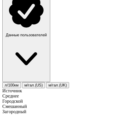
Данные пользователей
л/100км
м/гал.(US)
м/гал.(UK)
Источник
Среднее
Городской
Смешанный
Загородный