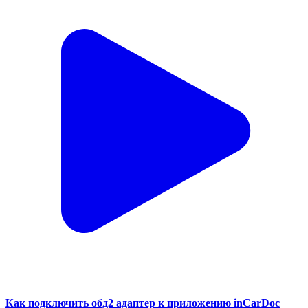
Как подключить обд2 адаптер к приложению inCarDoc