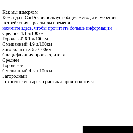
Как мы измеряем
Команда inCarDoc использует общие методы измерения
потребления в реальном времени
нажмите здесь, чтобы прочитать больше информации →
Среднее
4.1
л/100км
Городской
6.1
л/100км
Смешанный
4.9
л/100км
Загородный
3.6
л/100км
Спецификация производителя
Среднее
-
Городской
-
Смешанный
4.3
л/100км
Загородный
-
Технические характеристики производителя