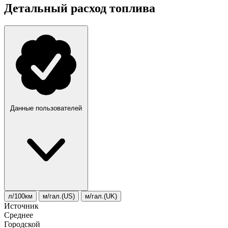
Детальный расход топлива
Данные пользователей
л/100км
м/гал.(US)
м/гал.(UK)
Источник
Среднее
Городской