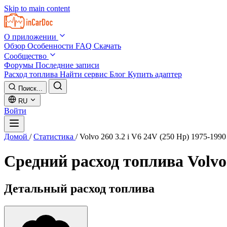
Skip to main content
О приложении
Обзор
Особенности
FAQ
Скачать
Сообщество
Форумы
Последние записи
Расход топлива
Найти сервис
Блог
Купить адаптер
Поиск...
RU
Войти
Домой
/
Статистика
/
Volvo 260 3.2 i V6 24V (250 Hp) 1975-1990
Средний расход топлива
Volvo
Детальный расход топлива