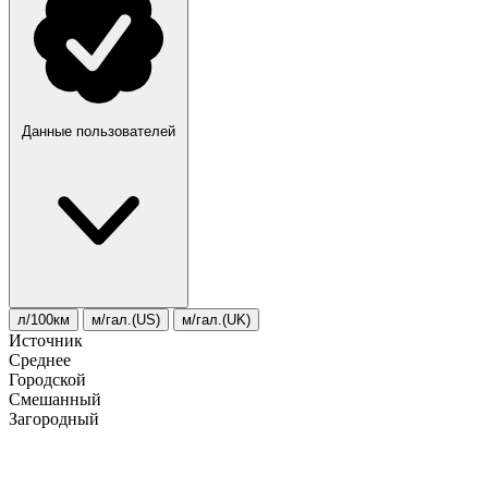
Данные пользователей
л/100км
м/гал.(US)
м/гал.(UK)
Источник
Среднее
Городской
Смешанный
Загородный