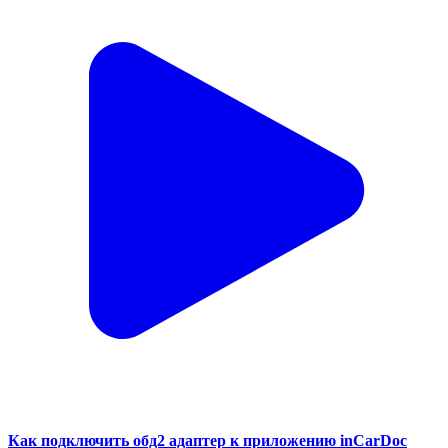
Как подключить обд2 адаптер к приложению inCarDoc