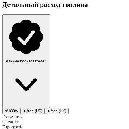
Детальный расход топлива
Данные пользователей
л/100км
м/гал.(US)
м/гал.(UK)
Источник
Среднее
Городской