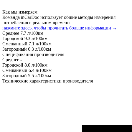
Как мы измеряем
Команда inCarDoc использует общие методы измерения
потребления в реальном времени
нажмите здесь, чтобы прочитать больше информации →
Среднее
7.7
л/100км
Городской
9.3
л/100км
Смешанный
7.1
л/100км
Загородный
6.3
л/100км
Спецификация производителя
Среднее
-
Городской
8.0
л/100км
Смешанный
6.4
л/100км
Загородный
5.5
л/100км
Технические характеристики производителя