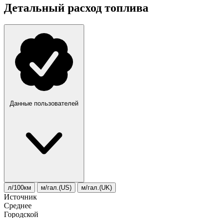
Детальный расход топлива
Данные пользователей
л/100км
м/гал.(US)
м/гал.(UK)
Источник
Среднее
Городской