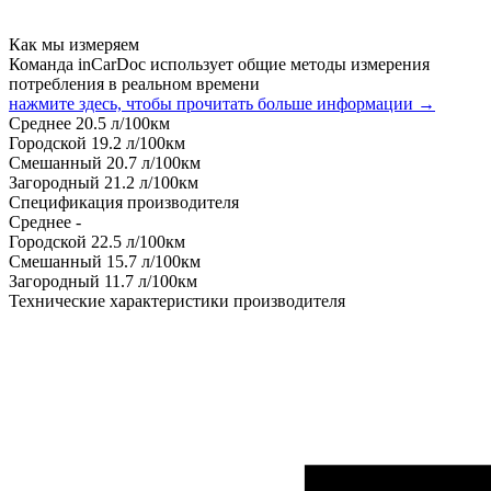
Как мы измеряем
Команда inCarDoc использует общие методы измерения
потребления в реальном времени
нажмите здесь, чтобы прочитать больше информации →
Среднее
20.5
л/100км
Городской
19.2
л/100км
Смешанный
20.7
л/100км
Загородный
21.2
л/100км
Спецификация производителя
Среднее
-
Городской
22.5
л/100км
Смешанный
15.7
л/100км
Загородный
11.7
л/100км
Технические характеристики производителя