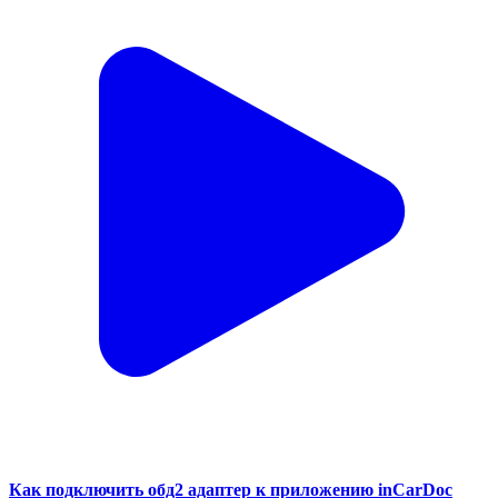
Как подключить обд2 адаптер к приложению inCarDoc