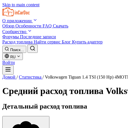
Skip to main content
О приложении
Обзор
Особенности
FAQ
Скачать
Сообщество
Форумы
Последние записи
Расход топлива
Найти сервис
Блог
Купить адаптер
Поиск...
RU
Войти
Домой
/
Статистика
/
Volkswagen Tiguan 1.4 TSI (150 Hp) 4M
Средний расход топлива
Volk
Детальный расход топлива