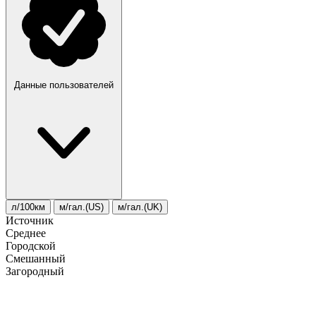
Данные пользователей
л/100км
м/гал.(US)
м/гал.(UK)
Источник
Среднее
Городской
Смешанный
Загородный