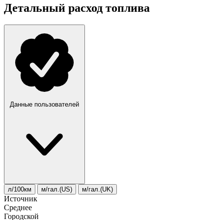
Детальный расход топлива
Данные пользователей
л/100км
м/гал.(US)
м/гал.(UK)
Источник
Среднее
Городской