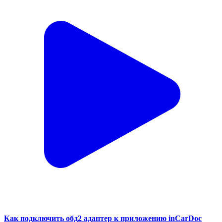
Как подключить обд2 адаптер к приложению inCarDoc