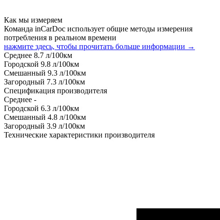
Как мы измеряем
Команда inCarDoc использует общие методы измерения
потребления в реальном времени
нажмите здесь, чтобы прочитать больше информации →
Среднее
8.7
л/100км
Городской
9.8
л/100км
Смешанный
9.3
л/100км
Загородный
7.3
л/100км
Спецификация производителя
Среднее
-
Городской
6.3
л/100км
Смешанный
4.8
л/100км
Загородный
3.9
л/100км
Технические характеристики производителя