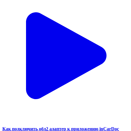
Как подключить обд2 адаптер к приложению inCarDoc