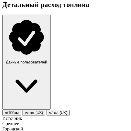
Детальный расход топлива
Данные пользователей
л/100км
м/гал.(US)
м/гал.(UK)
Источник
Среднее
Городской