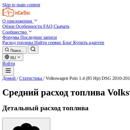
Skip to main content
О приложении
Обзор
Особенности
FAQ
Скачать
Сообщество
Форумы
Последние записи
Расход топлива
Найти сервис
Блог
Купить адаптер
Поиск...
RU
Войти
Домой
/
Статистика
/
Volkswagen Polo 1.4 (85 Hp) DSG 2010-20
Средний расход топлива
Volks
Детальный расход топлива