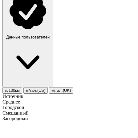
Данные пользователей
л/100км
м/гал.(US)
м/гал.(UK)
Источник
Среднее
Городской
Смешанный
Загородный