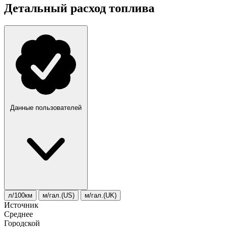
Детальный расход топлива
Данные пользователей
л/100км
м/гал.(US)
м/гал.(UK)
Источник
Среднее
Городской