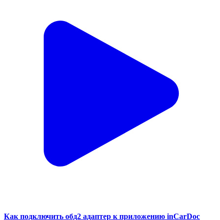
Как подключить обд2 адаптер к приложению inCarDoc