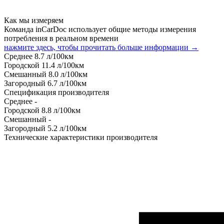
Как мы измеряем
Команда inCarDoc использует общие методы измерения
потребления в реальном времени
нажмите здесь, чтобы прочитать больше информации →
Среднее
8.7
л/100км
Городской
11.4
л/100км
Смешанный
8.0
л/100км
Загородный
6.7
л/100км
Спецификация производителя
Среднее
-
Городской
8.8
л/100км
Смешанный
-
Загородный
5.2
л/100км
Технические характеристики производителя