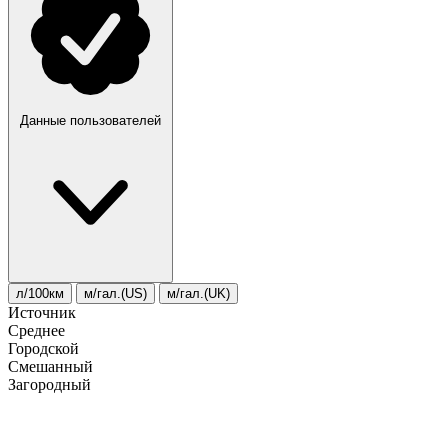
Данные пользователей
л/100км
м/гал.(US)
м/гал.(UK)
Источник
Среднее
Городской
Смешанный
Загородный