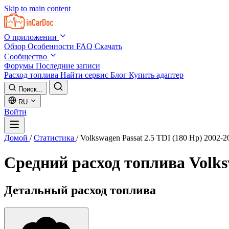
Skip to main content
О приложении
Обзор
Особенности
FAQ
Скачать
Сообщество
Форумы
Последние записи
Расход топлива
Найти сервис
Блог
Купить адаптер
Поиск...
RU
Войти
Домой
/
Статистика
/
Volkswagen Passat 2.5 TDI (180 Hp) 2002-2
Средний расход топлива
Volks
Детальный расход топлива