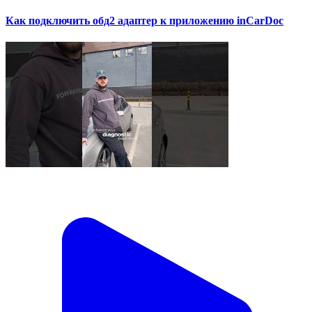
Как подключить обд2 адаптер к приложению inCarDoc