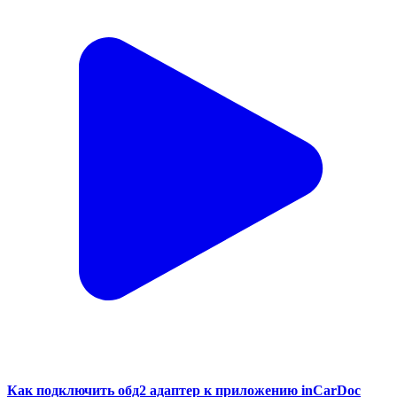
Как подключить обд2 адаптер к приложению inCarDoc