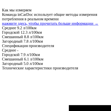
Как мы измеряем
Команда inCarDoc использует общие методы измерения
потребления в реальном времени
нажмите здесь, чтобы прочитать больше информации →
Среднее
9.2
л/100км
Городской
12.3
л/100км
Смешанный
8.8
л/100км
Загородный
7.8
л/100км
Спецификация производителя
Среднее
-
Городской
7.9
л/100км
Смешанный
6.1
л/100км
Загородный
5.0
л/100км
Технические характеристики производителя