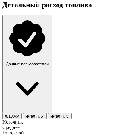
Детальный расход топлива
Данные пользователей
л/100км
м/гал.(US)
м/гал.(UK)
Источник
Среднее
Городской