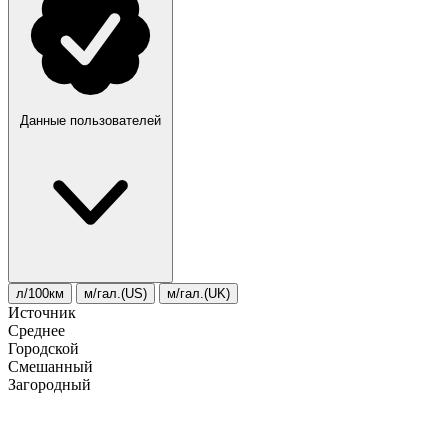
Данные пользователей
л/100км
м/гал.(US)
м/гал.(UK)
Источник
Среднее
Городской
Смешанный
Загородный