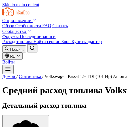
Skip to main content
О приложении
Обзор
Особенности
FAQ
Скачать
Сообщество
Форумы
Последние записи
Расход топлива
Найти сервис
Блог
Купить адаптер
Поиск...
RU
Войти
Домой
/
Статистика
/
Volkswagen Passat 1.9 TDI (101 Hp) Automa
Средний расход топлива
Volks
Детальный расход топлива