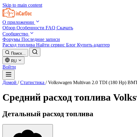
Skip to main content
О приложении
Обзор
Особенности
FAQ
Скачать
Сообщество
Форумы
Последние записи
Расход топлива
Найти сервис
Блог
Купить адаптер
Поиск...
RU
Войти
Домой
/
Статистика
/
Volkswagen Multivan 2.0 TDI (180 Hp) BM
Средний расход топлива
Volks
Детальный расход топлива