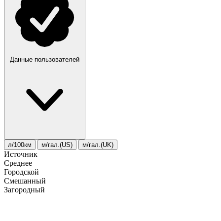
Данные пользователей
л/100км
м/гал.(US)
м/гал.(UK)
Источник
Среднее
Городской
Смешанный
Загородный