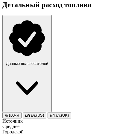
Детальный расход топлива
Данные пользователей
л/100км
м/гал.(US)
м/гал.(UK)
Источник
Среднее
Городской