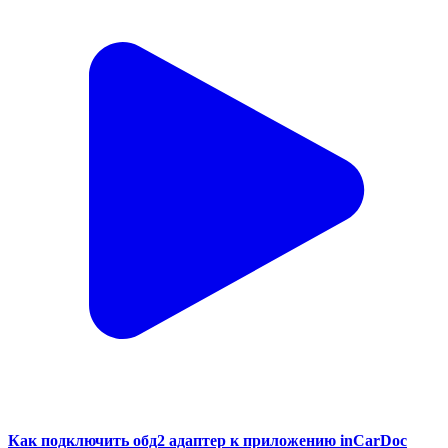
Как подключить обд2 адаптер к приложению inCarDoc