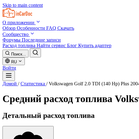
Skip to main content
О приложении
Обзор
Особенности
FAQ
Скачать
Сообщество
Форумы
Последние записи
Расход топлива
Найти сервис
Блог
Купить адаптер
Поиск...
RU
Войти
Домой
/
Статистика
/
Volkswagen Golf 2.0 TDI (140 Hp) Plus 200
Средний расход топлива
Volks
Детальный расход топлива