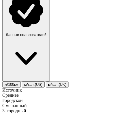
Данные пользователей
л/100км
м/гал.(US)
м/гал.(UK)
Источник
Среднее
Городской
Смешанный
Загородный