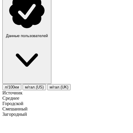
Данные пользователей
л/100км
м/гал.(US)
м/гал.(UK)
Источник
Среднее
Городской
Смешанный
Загородный