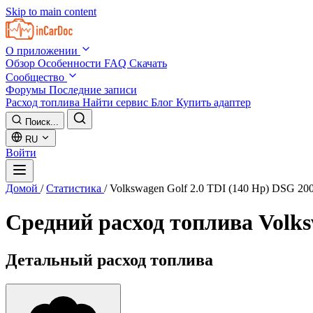
Skip to main content
О приложении
Обзор
Особенности
FAQ
Скачать
Сообщество
Форумы
Последние записи
Расход топлива
Найти сервис
Блог
Купить адаптер
Поиск...
RU
Войти
Домой
/
Статистика
/
Volkswagen Golf 2.0 TDI (140 Hp) DSG 20
Средний расход топлива
Volks
Детальный расход топлива