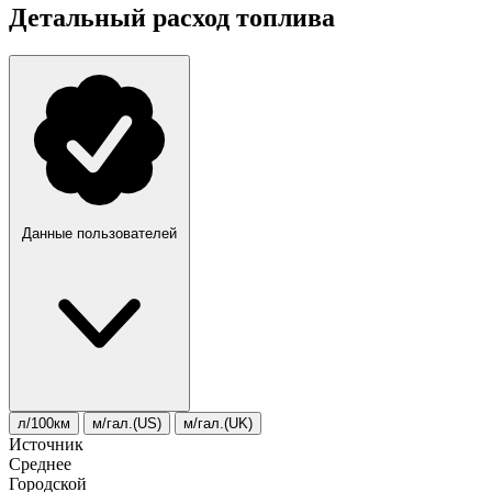
Детальный расход топлива
Данные пользователей
л/100км
м/гал.(US)
м/гал.(UK)
Источник
Среднее
Городской