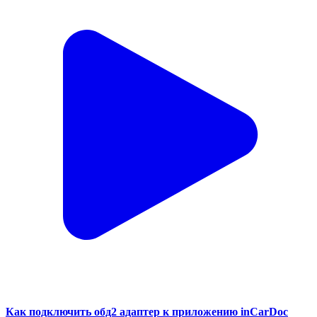
Как подключить обд2 адаптер к приложению inCarDoc