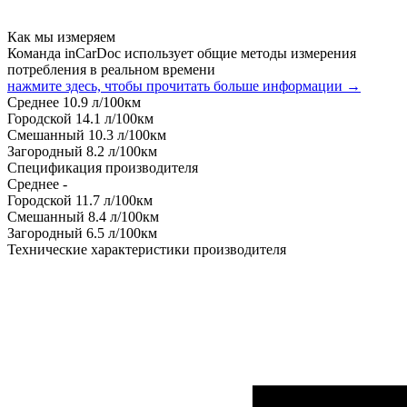
Как мы измеряем
Команда inCarDoc использует общие методы измерения
потребления в реальном времени
нажмите здесь, чтобы прочитать больше информации →
Среднее
10.9
л/100км
Городской
14.1
л/100км
Смешанный
10.3
л/100км
Загородный
8.2
л/100км
Спецификация производителя
Среднее
-
Городской
11.7
л/100км
Смешанный
8.4
л/100км
Загородный
6.5
л/100км
Технические характеристики производителя