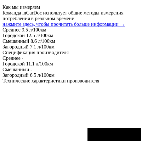
Как мы измеряем
Команда inCarDoc использует общие методы измерения
потребления в реальном времени
нажмите здесь, чтобы прочитать больше информации →
Среднее
9.5
л/100км
Городской
12.5
л/100км
Смешанный
8.6
л/100км
Загородный
7.1
л/100км
Спецификация производителя
Среднее
-
Городской
11.1
л/100км
Смешанный
-
Загородный
6.5
л/100км
Технические характеристики производителя