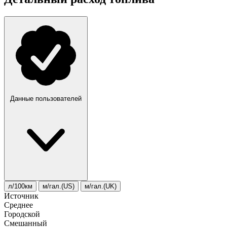
Данные пользователей
л/100км
м/гал.(US)
м/гал.(UK)
Источник
Среднее
Городской
Смешанный