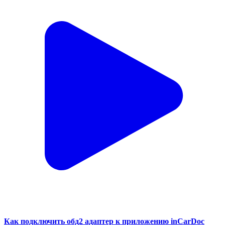
Как подключить обд2 адаптер к приложению inCarDoc