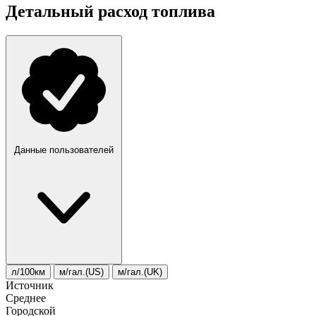
Детальный расход топлива
Данные пользователей
л/100км
м/гал.(US)
м/гал.(UK)
Источник
Среднее
Городской