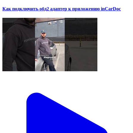
Как подключить обд2 адаптер к приложению inCarDoc