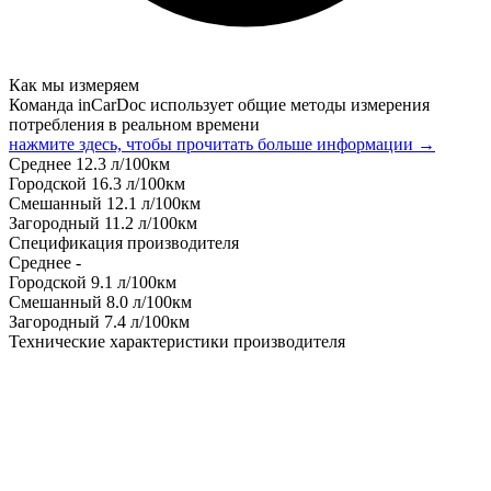
Как мы измеряем
Команда inCarDoc использует общие методы измерения
потребления в реальном времени
нажмите здесь, чтобы прочитать больше информации →
Среднее
12.3
л/100км
Городской
16.3
л/100км
Смешанный
12.1
л/100км
Загородный
11.2
л/100км
Спецификация производителя
Среднее
-
Городской
9.1
л/100км
Смешанный
8.0
л/100км
Загородный
7.4
л/100км
Технические характеристики производителя