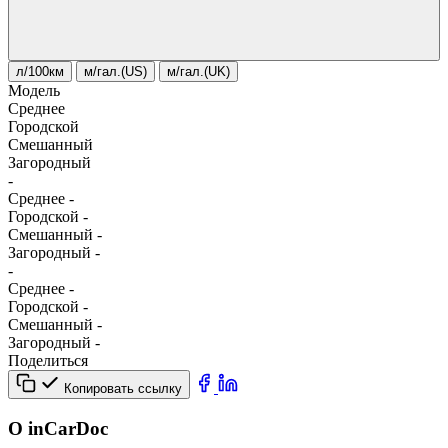
л/100км
м/гал.(US)
м/гал.(UK)
Модель
Среднее
Городской
Смешанный
Загородный
-
Среднее
-
Городской
-
Смешанный
-
Загородный
-
-
Среднее
-
Городской
-
Смешанный
-
Загородный
-
Поделиться
Копировать ссылку
О inCarDoc