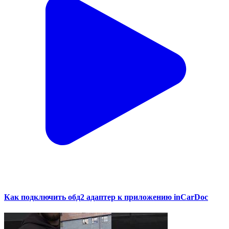
Как подключить обд2 адаптер к приложению inCarDoc