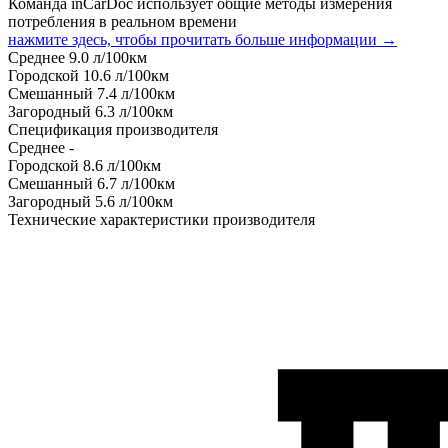
Команда inCarDoc использует общие методы измерения
потребления в реальном времени
нажмите здесь, чтобы прочитать больше информации →
Среднее
9.0
л/100км
Городской
10.6
л/100км
Смешанный
7.4
л/100км
Загородный
6.3
л/100км
Спецификация производителя
Среднее
-
Городской
8.6
л/100км
Смешанный
6.7
л/100км
Загородный
5.6
л/100км
Технические характеристики производителя