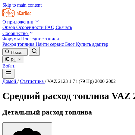
Skip to main content
О приложении
Обзор
Особенности
FAQ
Скачать
Сообщество
Форумы
Последние записи
Расход топлива
Найти сервис
Блог
Купить адаптер
Поиск...
RU
Войти
Домой
/
Статистика
/
VAZ 2123 1.7 i (79 Hp) 2000-2002
Средний расход топлива
VAZ 2
Детальный расход топлива