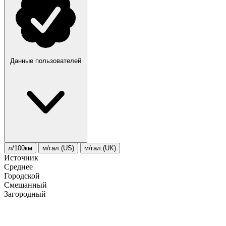
Данные пользователей
л/100км
м/гал.(US)
м/гал.(UK)
Источник
Среднее
Городской
Смешанный
Загородный