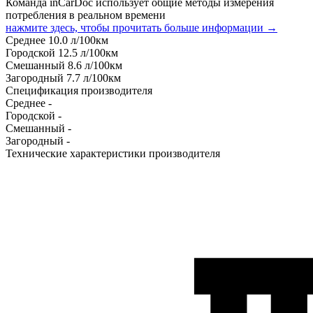
Команда inCarDoc использует общие методы измерения
потребления в реальном времени
нажмите здесь, чтобы прочитать больше информации →
Среднее
10.0
л/100км
Городской
12.5
л/100км
Смешанный
8.6
л/100км
Загородный
7.7
л/100км
Спецификация производителя
Среднее
-
Городской
-
Смешанный
-
Загородный
-
Технические характеристики производителя