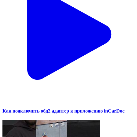
Как подключить обд2 адаптер к приложению inCarDoc