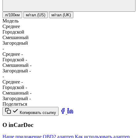
л/100км
м/гал.(US)
м/гал.(UK)
Модель
Среднее
Городской
Смешанный
Загородный
-
Среднее
-
Городской
-
Смешанный
-
Загородный
-
-
Среднее
-
Городской
-
Смешанный
-
Загородный
-
Поделиться
Копировать ссылку
О inCarDoc
Наше приложение
OBD2 адаптер
Как использовать адаптер