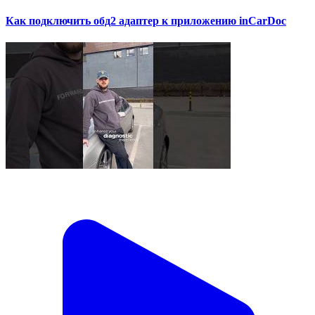
Как подключить обд2 адаптер к приложению inCarDoc