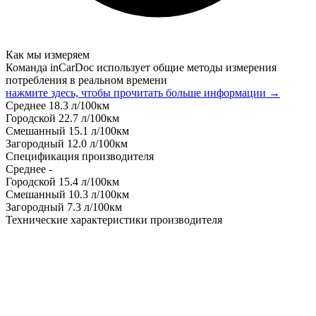
Как мы измеряем
Команда inCarDoc использует общие методы измерения
потребления в реальном времени
нажмите здесь, чтобы прочитать больше информации →
Среднее
18.3
л/100км
Городской
22.7
л/100км
Смешанный
15.1
л/100км
Загородный
12.0
л/100км
Спецификация производителя
Среднее
-
Городской
15.4
л/100км
Смешанный
10.3
л/100км
Загородный
7.3
л/100км
Технические характеристики производителя