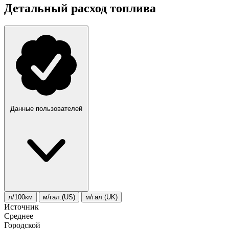
Детальный расход топлива
Данные пользователей
л/100км
м/гал.(US)
м/гал.(UK)
Источник
Среднее
Городской