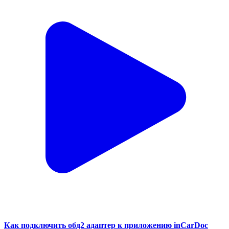
Как подключить обд2 адаптер к приложению inCarDoc