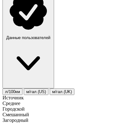
Данные пользователей
л/100км
м/гал.(US)
м/гал.(UK)
Источник
Среднее
Городской
Смешанный
Загородный