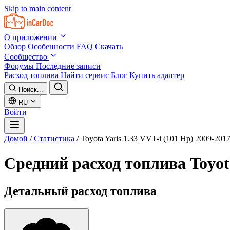
Skip to main content
О приложении
Обзор
Особенности
FAQ
Скачать
Сообщество
Форумы
Последние записи
Расход топлива
Найти сервис
Блог
Купить адаптер
Поиск...
RU
Войти
Домой
/
Статистика
/
Toyota Yaris 1.33 VVT-i (101 Hp) 2009-201
Средний расход топлива
Toyot
Детальный расход топлива