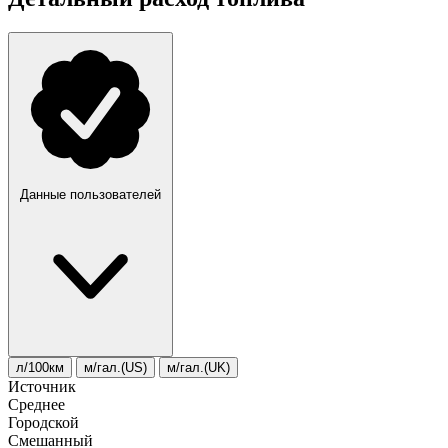
Данные пользователей
л/100км
м/гал.(US)
м/гал.(UK)
Источник
Среднее
Городской
Смешанный