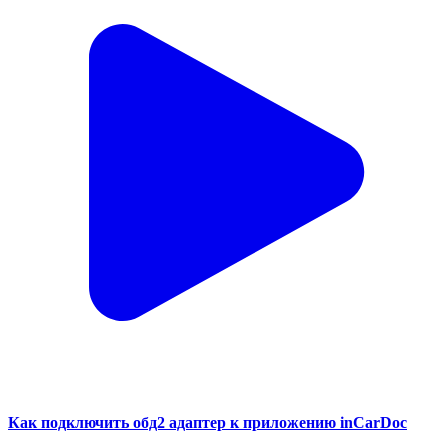
Как подключить обд2 адаптер к приложению inCarDoc