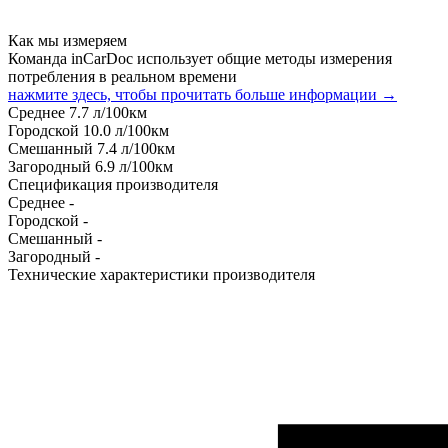
Как мы измеряем
Команда inCarDoc использует общие методы измерения
потребления в реальном времени
нажмите здесь, чтобы прочитать больше информации →
Среднее
7.7
л/100км
Городской
10.0
л/100км
Смешанный
7.4
л/100км
Загородный
6.9
л/100км
Спецификация производителя
Среднее
-
Городской
-
Смешанный
-
Загородный
-
Технические характеристики производителя