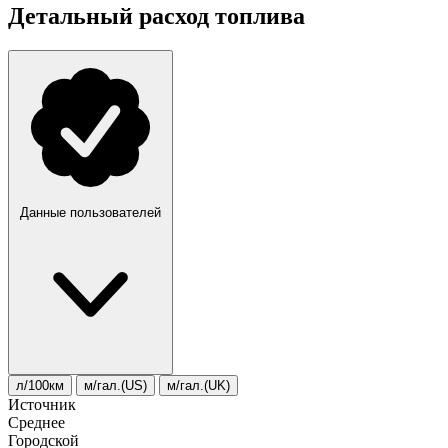
Детальный расход топлива
Данные пользователей
л/100км
м/гал.(US)
м/гал.(UK)
Источник
Среднее
Городской