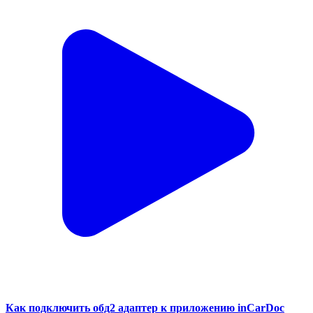
Как подключить обд2 адаптер к приложению inCarDoc