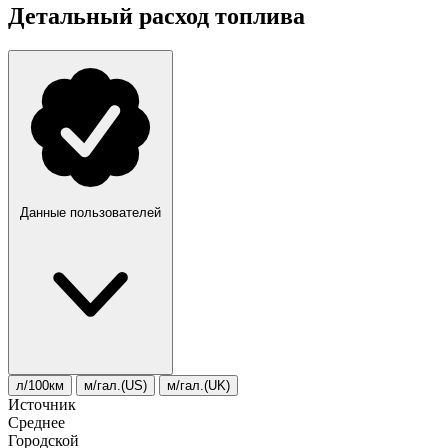
Детальный расход топлива
Данные пользователей
л/100км
м/гал.(US)
м/гал.(UK)
Источник
Среднее
Городской