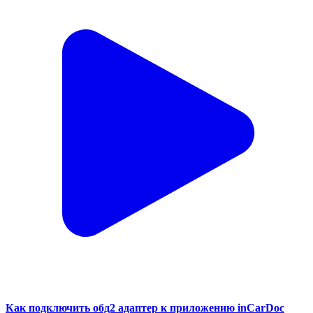
Как подключить обд2 адаптер к приложению inCarDoc