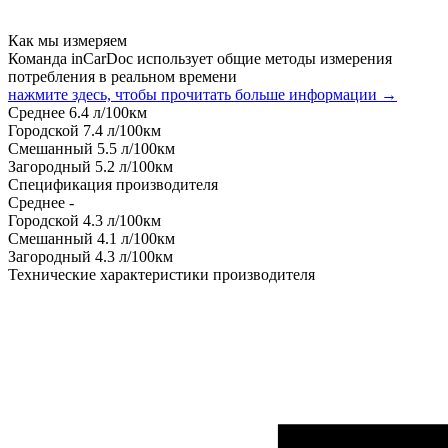
Как мы измеряем
Команда inCarDoc использует общие методы измерения
потребления в реальном времени
нажмите здесь, чтобы прочитать больше информации →
Среднее
6.4
л/100км
Городской
7.4
л/100км
Смешанный
5.5
л/100км
Загородный
5.2
л/100км
Спецификация производителя
Среднее
-
Городской
4.3
л/100км
Смешанный
4.1
л/100км
Загородный
4.3
л/100км
Технические характеристики производителя